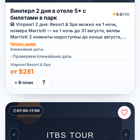
Винперл 2 дня в отеле 5* с
★
5.0
(10)
билетами в парк
🏨 Vinpearl 2 дня: Resort & Spa можно на 1 ночь,
номера Marriott — на 1 ночь до 31 августа, виллы
Marriott 2 комнаты недоступны до конца августа,
остальные виллы Marriott — от 2 ночей; билеты в
Читать далее
парк, завтраки и канатная дорога включены. До
Ближайшие даты
материкового ресепшен-холла Vinpearl/Marriott
○
Проверяем ближайшие даты
гости добираются самостоятельно.
Vinpearl Resort & Spa
от $281
?
+ В план
07:00–17:00