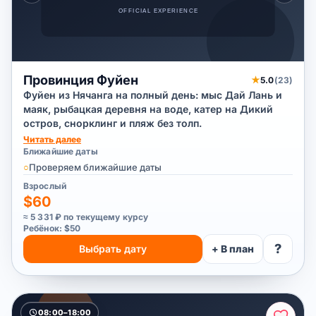
Провинция Фуйен
★
5.0
(23)
Фуйен из Нячанга на полный день: мыс Дай Лань и
маяк, рыбацкая деревня на воде, катер на Дикий
остров, снорклинг и пляж без толп.
Читать далее
Ближайшие даты
○
Проверяем ближайшие даты
Взрослый
$60
≈ 5 331 ₽ по текущему курсу
Ребёнок: $50
?
Выбрать дату
+ В план
08:00–18:00