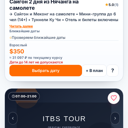
Сайгон 2 дня из Нячанга на
★
5.0
(1)
самолете
✈️ Сайгон и Меконг на самолете • Мини-группа до 6
чел (14+) • Туннели Ку Чи • Отель и билеты включены
Читать далее
Ближайшие даты
○
Проверяем ближайшие даты
Взрослый
$350
≈ 31 097 ₽ по текущему курсу
Дети до 14 лет не допускаются
?
Выбрать дату
+ В план
07:00–21:00