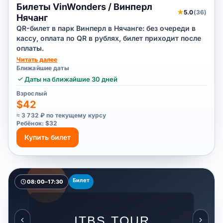
Билеты VinWonders / Винперл
★
5.0
(36)
Нячанг
QR-билет в парк Винперл в Нячанге: без очереди в
кассу, оплата по QR в рублях, билет приходит после
оплаты.
Читать далее
Ближайшие даты
Даты на ближайшие 30 дней
Взрослый
$42
≈ 3 732 ₽ по текущему курсу
Ребёнок: $32
Купить билет
Билет
08:00–17:30