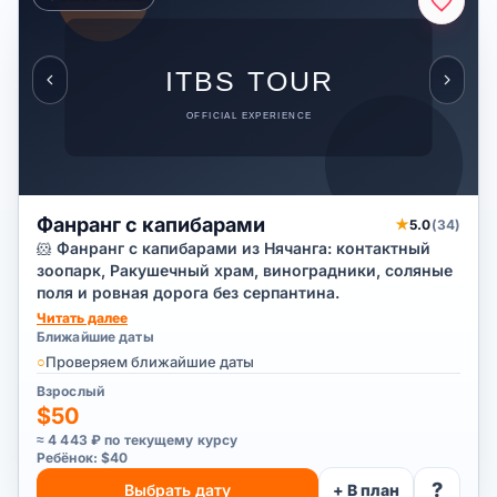
Фанранг с капибарами
★
5.0
(34)
🐹 Фанранг с капибарами из Нячанга: контактный
зоопарк, Ракушечный храм, виноградники, соляные
поля и ровная дорога без серпантина.
Читать далее
Ближайшие даты
○
Проверяем ближайшие даты
Взрослый
$50
≈ 4 443 ₽ по текущему курсу
Ребёнок: $40
?
Выбрать дату
+ В план