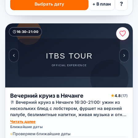
?
Выбрать дату
+ В план
16:30–21:00
Вечерний круиз в Нячанге
★
4.8
(17)
🥂 Вечерний круиз в Нячанге 16:30-21:00: ужин из
нескольких блюд с лобстером, фуршет на верхней
палубе, безлимитные напитки, живая музыка и огни
ночного города.
Читать далее
Ближайшие даты
○
Проверяем ближайшие даты