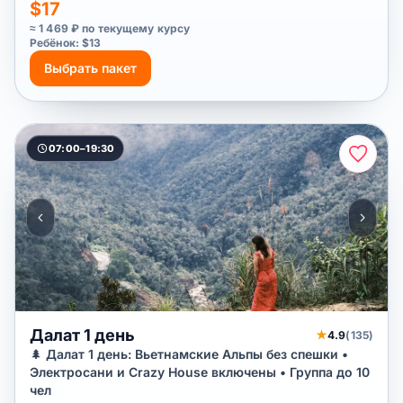
$17
≈ 1 469 ₽ по текущему курсу
Ребёнок: $13
Выбрать пакет
07:00–19:30
Далат 1 день
★
4.9
(135)
🌲 Далат 1 день: Вьетнамские Альпы без спешки •
Электросани и Crazy House включены • Группа до 10
чел