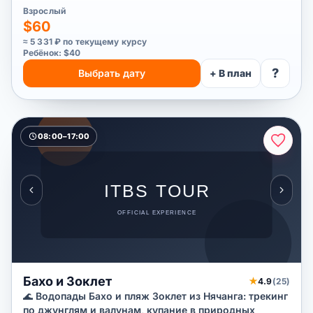
Взрослый
$60
≈ 5 331 ₽ по текущему курсу
Ребёнок: $40
?
Выбрать дату
+ В план
08:00–17:00
Бахо и Зоклет
★
4.9
(25)
🌊 Водопады Бахо и пляж Зоклет из Нячанга: трекинг
по джунглям и валунам, купание в природных