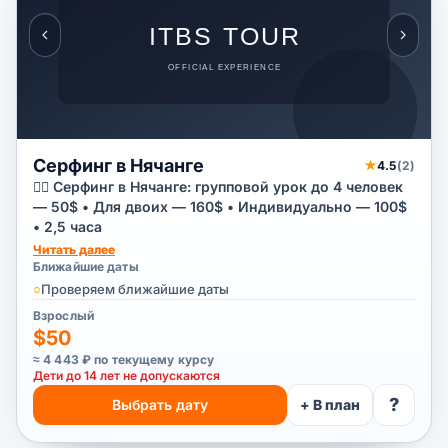
Серфинг в Нячанге
★
4.5
(2)
🏄‍♂️ Серфинг в Нячанге: групповой урок до 4 человек
— 50$ • Для двоих — 160$ • Индивидуально — 100$
• 2,5 часа
Читать далее
Ближайшие даты
○
Проверяем ближайшие даты
Взрослый
$50
≈ 4 443 ₽ по текущему курсу
Дети до 14 лет не допускаются
?
Выбрать дату
+ В план