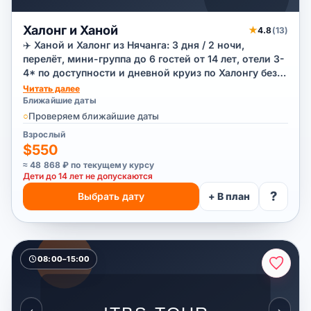
Халонг и Ханой
★
4.8
(13)
✈️ Ханой и Халонг из Нячанга: 3 дня / 2 ночи,
перелёт, мини-группа до 6 гостей от 14 лет, отели 3-
4* по доступности и дневной круиз по Халонгу без
ночёвки на корабле.
Читать далее
Ближайшие даты
○
Проверяем ближайшие даты
Взрослый
$550
≈ 48 868 ₽ по текущему курсу
Дети до 14 лет не допускаются
?
Выбрать дату
+ В план
08:00–15:00