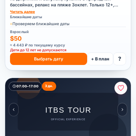
бассейнах, релакс на пляже Зоклет. Только 12+,
группа до 10.
Читать далее
Ближайшие даты
○
Проверяем ближайшие даты
Взрослый
$50
≈ 4 443 ₽ по текущему курсу
Дети до 12 лет не допускаются
?
Выбрать дату
+ В план
3 дн.
07:00–17:00