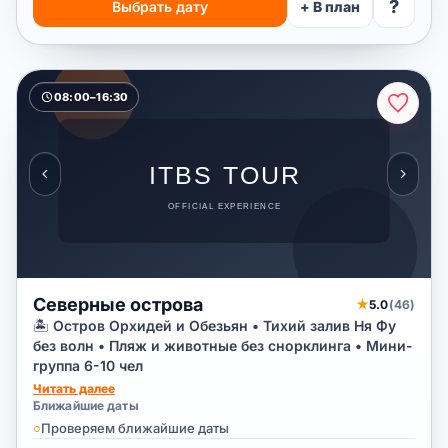
?
Выбрать дату
+ В план
08:00–16:30
Северные острова
★
5.0
(46)
🏝️ Остров Орхидей и Обезьян • Тихий залив Ня Фу
без волн • Пляж и животные без снорклинга • Мини-
группа 6-10 чел
Читать далее
Ближайшие даты
○
Проверяем ближайшие даты