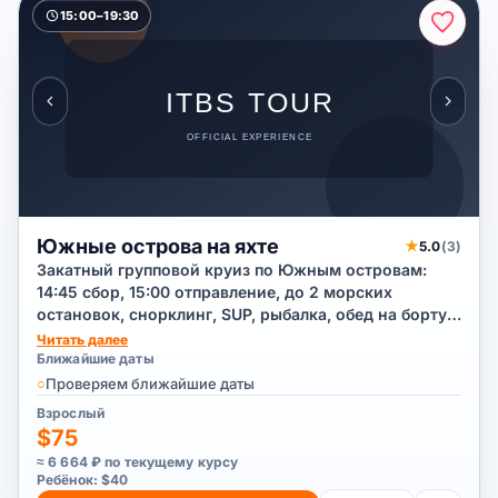
15:00–19:30
Южные острова на яхте
★
5.0
(3)
Закатный групповой круиз по Южным островам:
14:45 сбор, 15:00 отправление, до 2 морских
остановок, снорклинг, SUP, рыбалка, обед на борту,
фрукты и прохладительные напитки, возврат в 19:30.
Читать далее
Ближайшие даты
○
Проверяем ближайшие даты
Взрослый
$75
≈ 6 664 ₽ по текущему курсу
Ребёнок: $40