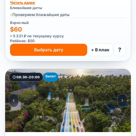
Читать далее
Ближайшие даты
○
Проверяем ближайшие даты
Взрослый
$60
≈ 5 331 ₽ по текущему курсу
Ребёнок: $50
?
Выбрать дату
+ В план
Билет
08:30–20:00