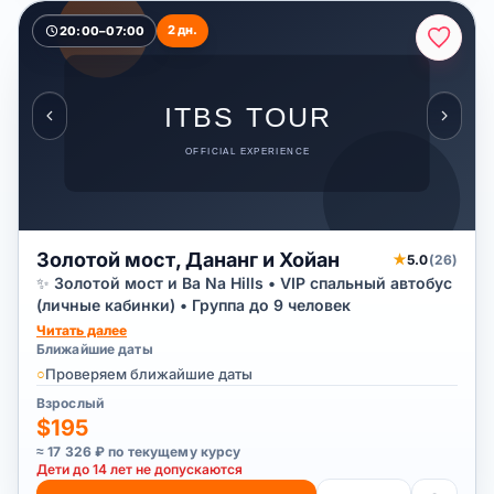
2 дн.
20:00–07:00
Золотой мост, Дананг и Хойан
★
5.0
(26)
✨ Золотой мост и Ba Na Hills • VIP спальный автобус
(личные кабинки) • Группа до 9 человек
Читать далее
Ближайшие даты
○
Проверяем ближайшие даты
Взрослый
$195
≈ 17 326 ₽ по текущему курсу
Дети до 14 лет не допускаются