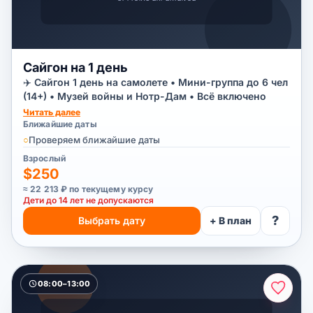
Сайгон на 1 день
✈️ Сайгон 1 день на самолете • Мини-группа до 6 чел
(14+) • Музей войны и Нотр-Дам • Всё включено
Читать далее
Ближайшие даты
○
Проверяем ближайшие даты
Взрослый
$250
≈ 22 213 ₽ по текущему курсу
Дети до 14 лет не допускаются
?
Выбрать дату
+ В план
08:00–13:00