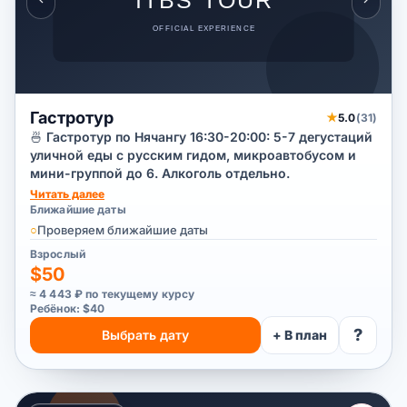
Гастротур
★
5.0
(31)
🍜 Гастротур по Нячангу 16:30-20:00: 5-7 дегустаций
уличной еды с русским гидом, микроавтобусом и
мини-группой до 6. Алкоголь отдельно.
Читать далее
Ближайшие даты
○
Проверяем ближайшие даты
Взрослый
$50
≈ 4 443 ₽ по текущему курсу
Ребёнок: $40
?
Выбрать дату
+ В план