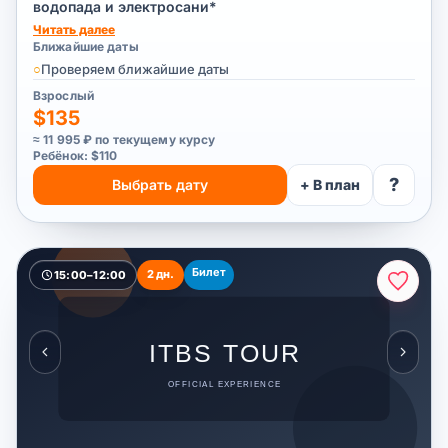
водопада и электросани*
Читать далее
Ближайшие даты
○
Проверяем ближайшие даты
Взрослый
$135
≈ 11 995 ₽ по текущему курсу
Ребёнок: $110
?
Выбрать дату
+ В план
Билет
2 дн.
15:00–12:00