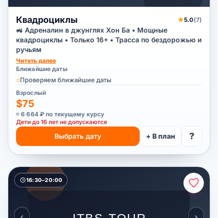
Квадроциклы
★
5.0
(7)
🚜 Адреналин в джунглях Хон Ба • Мощные
квадроциклы • Только 16+ • Трасса по бездорожью и
ручьям
Читать далее
Ближайшие даты
○
Проверяем ближайшие даты
Взрослый
$75
≈ 6 664 ₽ по текущему курсу
Дети до 16 лет не допускаются
?
Выбрать дату
+ В план
16:30–20:00