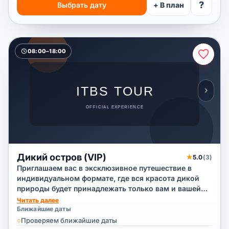
?
Выбрать дату
+ В план
08:00–18:00
Дикий остров (VIP)
★
5.0
(3)
Приглашаем вас в эксклюзивное путешествие в
индивидуальном формате, где вся красота дикой
природы будет принадлежать только вам и вашей
компании. Вы отправитесь на уединенный остров,
Читать далее
чтобы насладиться отдыхом, купанием и
Ближайшие даты
снорклингом в кристально чистой воде вдали от
○
Проверяем ближайшие даты