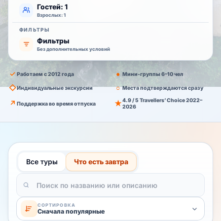
Гостей: 1
Взрослых: 1
ФИЛЬТРЫ
Фильтры
Без дополнительных условий
✓
●
Работаем с 2012 года
Мини-группы 6–10 чел
◇
○
Индивидуальные экскурсии
Места подтверждаются сразу
4.9 / 5 Travellers’ Choice 2022–
↗
★
Поддержка во время отпуска
2026
Все туры
Что есть завтра
СОРТИРОВКА
Сначала популярные