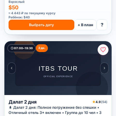
Взрослый
$50
≈ 4 443 ₽ по текущему курсу
Ребёнок: $40
?
Выбрать дату
+ В план
2 дн.
07:00–19:30
Далат 2 дня
★
4.9
(54)
🌲 Далат 2 дня: Полное погружение без спешки •
Отличный отель 3* включен • Группа до 10 чел • 3