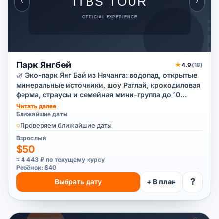
Парк Янгбей
★
4.9
(18)
🌿 Эко-парк Янг Бай из Нячанга: водопад, открытые
минеральные источники, шоу Раглай, крокодиловая
ферма, страусы и семейная мини-группа до 10
человек.
Читать далее
Ближайшие даты
○
Проверяем ближайшие даты
Взрослый
$50
≈ 4 443 ₽ по текущему курсу
Ребёнок: $40
?
Выбрать дату
+ В план