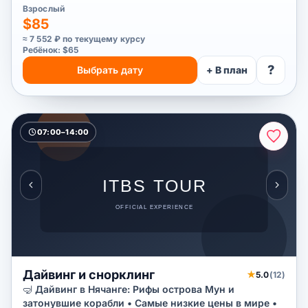
Взрослый
$85
≈ 7 552 ₽ по текущему курсу
Ребёнок: $65
?
Выбрать дату
+ В план
07:00–14:00
Дайвинг и снорклинг
★
5.0
(12)
🤿 Дайвинг в Нячанге: Рифы острова Мун и
затонувшие корабли • Самые низкие цены в мире •