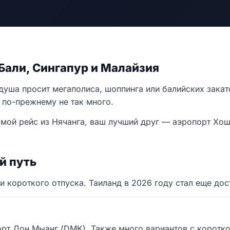
 Бали, Сингапур и Малайзия
душа просит мегаполиса, шоппинга или балийских закато
 по-прежнему не так много.
мой рейс из Нячанга, ваш лучший друг — аэропорт Хошим
й путь
и короткого отпуска. Таиланд в 2026 году стал еще дос
рт Дон Мыанг (DMK). Также много вариантов с коротк