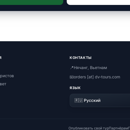
Я
КОНТАКТЫ
📍
Нячанг, Вьетнам
ристов
📧
orders [at] dv-tours.com
вет
ЯЗЫК
Опубликовать свой тур
Партнёрам
П