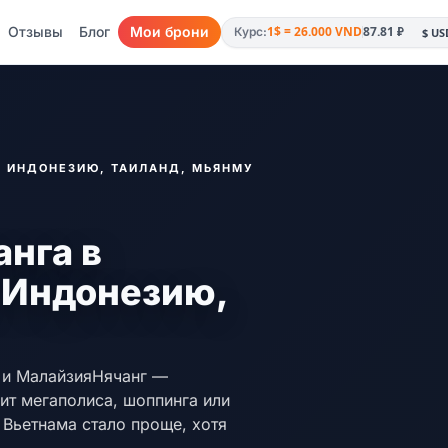
Отзывы
Блог
Мои брони
1$ = 26.000 VND
87.81 ₽
Курс:
, ИНДОНЕЗИЮ, ТАИЛАНД, МЬЯНМУ
анга в
 Индонезию,
р и МалайзияНячанг —
ит мегаполиса, шоппинга или
 Вьетнама стало проще, хотя