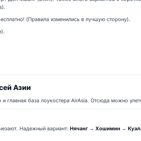
s).
есплатно! (Правила изменились в лучшую сторону).
).
сей Азии
и главная база лоукостера AirAsia. Отсюда можно улете
счезают. Надежный вариант:
Нячанг → Хошимин → Куал