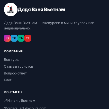
Дядя Ваня Вьетнам
Дядя Ваня Вьетнам — экскурсии в мини-группах или
индивидуально.
IG
TG
TA
YT
КОМПАНИЯ
Все туры
Отзывы туристов
Вопрос-ответ
Блог
КОНТАКТЫ
📍
Нячанг, Вьетнам
📧
orders [at] dv-tours.com