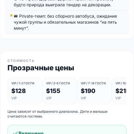
будто природа выиграла тендер на декорации.
🚐 Private-темп: без сборного автобуса, ожидания
чужой группы и обязательных магазинов “на пять
минут”.
СТОИМОСТЬ
Прозрачные цены
VIP / 1-2 ГОСТИ
VIP / 3-6 ГОСТИ
VIP / 7-14 ГОСТИ
VIP / 15-20
$128
$155
$190
$215
VIP
VIP
VIP
VIP
Цена зависит от выбранного диапазона. Дети и малыши
считаются гостями.
Включено