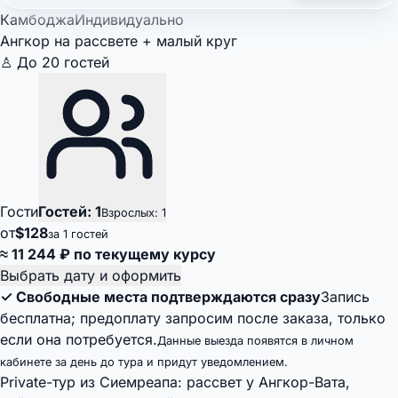
Камбоджа
Индивидуально
Ангкор на рассвете + малый круг
♙ До 20 гостей
Гости
Гостей: 1
Взрослых: 1
от
$128
за 1 гостей
≈ 11 244 ₽ по текущему курсу
Выбрать дату и оформить
✓ Свободные места подтверждаются сразу
Запись
бесплатна; предоплату запросим после заказа, только
если она потребуется.
Данные выезда появятся в личном
кабинете за день до тура и придут уведомлением.
Private-тур из Сиемреапа: рассвет у Ангкор-Вата,