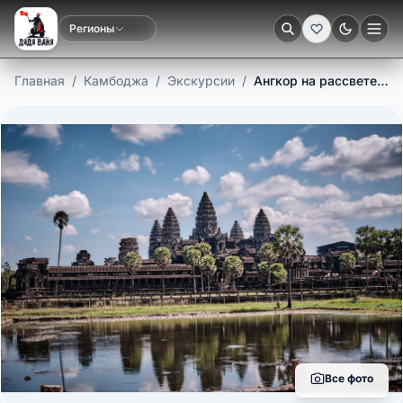
Регионы
Тёмная
Главная
/
Камбоджа
/
Экскурсии
/
Ангкор на рассвете + малый круг
Все фото