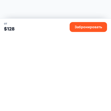
от
Забронировать
$128
Дядя Ваня Вьетнам
Дядя Ваня Вьетнам — экскурсии в мини-группах или
индивидуально.