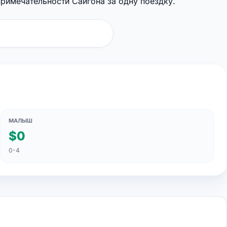
римечательности Сайгона за одну поездку.
МАЛЫШ
$0
0-4