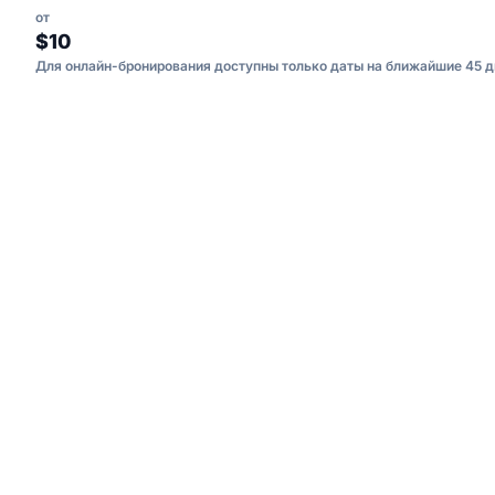
от
$10
Для онлайн-бронирования доступны только даты на ближайшие 45 д
КОМПАНИ
Дядя Ваня Вьетнам
Все туры
Отзывы ту
Дядя Ваня Вьетнам — экскурсии в
Вопрос-от
мини-группах или индивидуально.
Блог
IG
TG
TA
YT