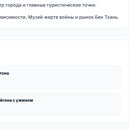
р города и главные туристические точки.
висимости, Музей жертв войны и рынок Бен Тхань.
гона
айгона с ужином