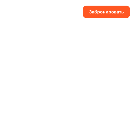
Забронировать
ПАРТНЁРАМ
Вход для сотрудников и гидов.
🔐 Вход для гидов
🤝 Кабинет партнёра