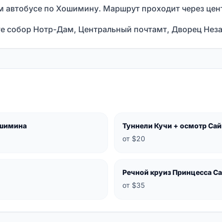
ом автобусе по Хошимину. Маршрут проходит через цент
те собор Нотр-Дам, Центральный почтамт, Дворец Неза
ошимина
Туннели Кучи + осмотр Сай
от $20
Речной круиз Принцесса С
от $35