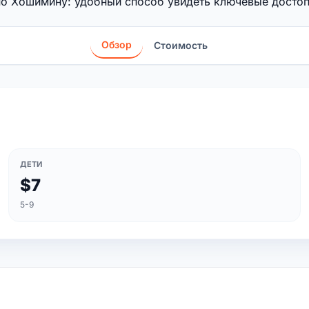
по Хошимину: удобный способ увидеть ключевые достоп
Обзор
Стоимость
ДЕТИ
$7
5-9