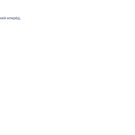
ней вперёд.
Я
КОНТАКТЫ
📍
Нячанг, Вьетнам
ристов
📧
orders [at] dv-tours.com
вет
ЯЗЫК