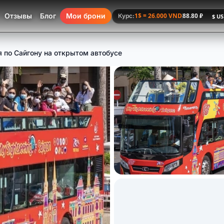
Отзывы
Блог
Мои брони
1$ = 26.000 VND
88.80 ₽
Курс:
 по Сайгону на открытом автобусе