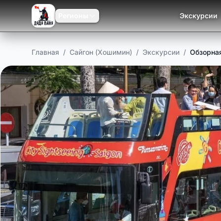
Регионы
Экскурсии
Главная
/
Сайгон (Хошимин)
/
Экскурсии
/
Обзорная