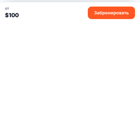
от
Забронировать
$100
Дядя Ваня Вьетнам
Дядя Ваня Вьетнам — экскурсии в мини-группах или
индивидуально.
IG
TG
TA
YT