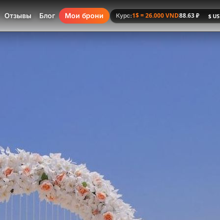
Отзывы
Блог
Мои брони
1$ = 26.000 VND
88.63 ₽
Курс: