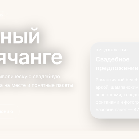
ИЯ
нный
ячанге
ПРЕДЛОЖЕНИЕ
Свадебное
предложение
имволическую свадебную
Романтичный beach 
а на месте и понятные пакеты
аркой, шампанским
лепестками, холод
фонтанами и фотог
Базовый пакет — 47
емонию