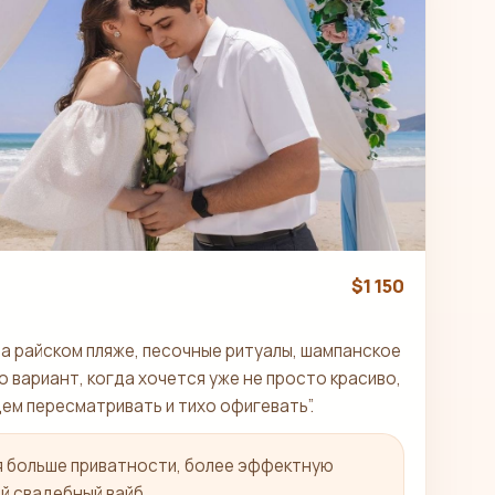
$1 150
на райском пляже, песочные ритуалы, шампанское
о вариант, когда хочется уже не просто красиво,
дем пересматривать и тихо офигевать”.
я больше приватности, более эффектную
й свадебный вайб.