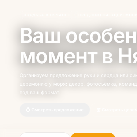
СВАДЬБА В НЯЧАНГЕ
ПРЕДЛОЖЕНИЕ+ЦЕРЕМОН
Ваш особе
момент в Н
Организуем предложение руки и сердца или с
церемонию у моря: декор, фотосъёмка, команд
под ваш формат.
💍 Смотреть предложение
💒 Смотреть цер