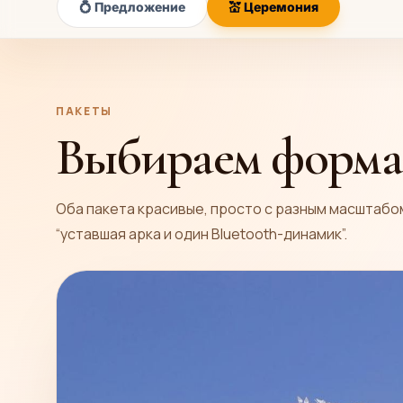
💍 Предложение
💒 Церемония
ПАКЕТЫ
Выбираем формат
Оба пакета красивые, просто с разным масштабом 
“уставшая арка и один Bluetooth-динамик”.