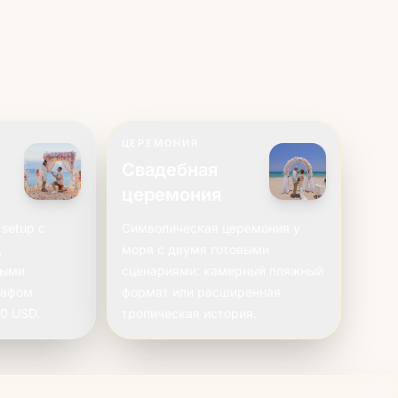
ЦЕРЕМОНИЯ
Свадебная
церемония
setup с
Символическая церемония у
,
моря с двумя готовыми
ными
сценариями: камерный пляжный
рафом.
формат или расширенная
0 USD.
тропическая история.