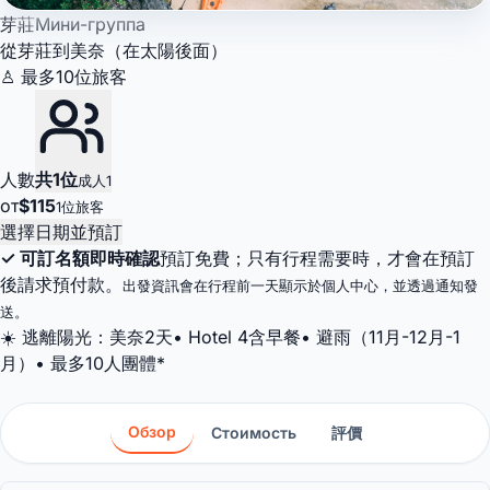
芽莊
Мини-группа
從芽莊到美奈（在太陽後面）
♙ 最多10位旅客
人數
共1位
成人1
от
$115
1位旅客
選擇日期並預訂
✓ 可訂名額即時確認
預訂免費；只有行程需要時，才會在預訂
後請求預付款。
出發資訊會在行程前一天顯示於個人中心，並透過通知發
送。
☀️ 逃離陽光：美奈2天• Hotel 4含早餐• 避雨（11月-12月-1
月）• 最多10人團體*
Обзор
Стоимость
評價