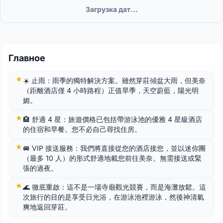
Загрузка дат...
Главное
☀️ 止雨：雨季的獨特解決方案。雖然芽莊傾盆大雨，但美奈
（距離酒店僅 4 小時路程）正值旱季，天空蔚藍，陽光明
媚。
🏨 舒適 4 星：旅遊價格已包括帶游泳池的優雅 4 星級酒店
的住宿和早餐。您不必自己尋找住房。
🚐 VIP 接送服務：我們將直接從您的酒店接您，並以迷你團
（最多 10 人）的形式舒適地載您前往美奈。無需接送或緊
張的過夜。
🌊 徹底重啟：這不是一場寺廟觀光競賽，而是海灘放鬆。這
次旅行的目的是享受日光浴，在游泳池裡游泳，然後神清氣
爽地返回芽莊。