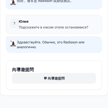
你好。通常是 Radisson 或類似酒店。
Юлия
?
Подскажите в каком отеле остановимся?
Здравствуйте. Обычно, это Radisson или
аналогично.
向導遊提問
💬 向導遊提問