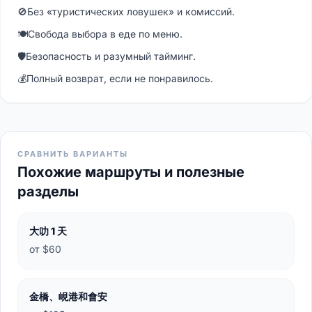
🚫
Без «туристических ловушек» и комиссий.
🍽
Свобода выбора в еде по меню.
🛡
Безопасность и разумный тайминг.
💰
Полный возврат, если не понравилось.
СРАВНИТЬ ВАРИАНТЫ
Похожие маршруты и полезные
разделы
大叻 1 天
от $60
金橋、峴港和會安