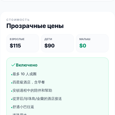
СТОИМОСТЬ
Прозрачные цены
ВЗРОСЛЫЕ
ДЕТИ
МАЛЫШ
$115
$90
$0
Включено
最多 10 人成團
•
四星級酒店，含早餐
•
安頓過程中的陪伴和幫助
•
從芽莊/珍珠島/金蘭的酒店接送
•
舒適小巴往返
•
道路用水