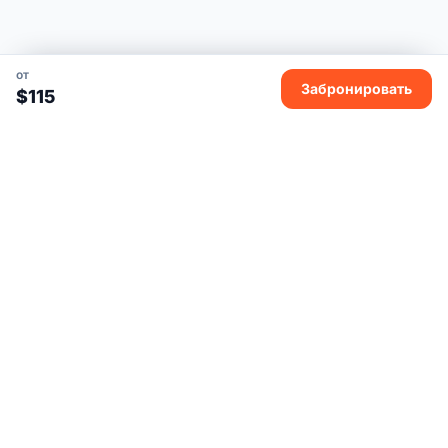
от
Забронировать
$115
Ivan叔叔越南
Ivan叔叔越南 — 精緻小團或私人行程。
IG
TG
TA
YT