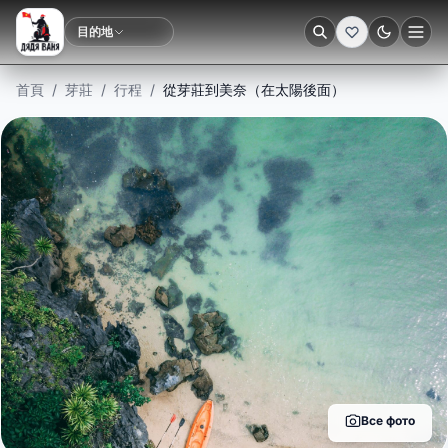
目的地
深色
首頁
/
芽莊
/
行程
/
從芽莊到美奈（在太陽後面）
Все фото