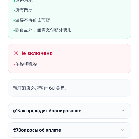
•
所有門票​
•
遊客不得前往商店
•
除食品外，無需支付額外費用
•
Не включено
午餐和晚餐
•
預訂酒店必須預付 60 美元。
✅
Как проходит бронирование
💳
Вопросы об оплате