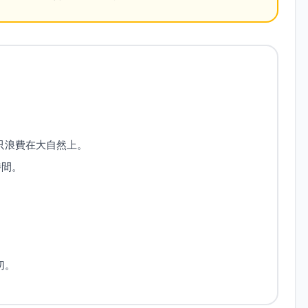
只浪費在大自然上。
時間。
切。