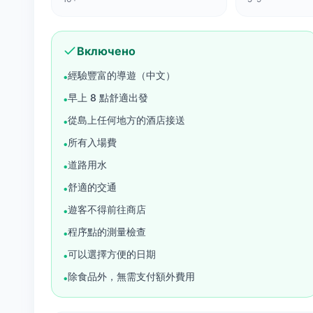
Включено
經驗豐富的導遊（中文）
•
早上 8 點舒適出發
•
從島上任何地方的酒店接送
•
所有入場費
•
道路用水
•
舒適的交通
•
遊客不得前往商店
•
程序點的測量檢查
•
可以選擇方便的日期
•
除食品外，無需支付額外費用
•