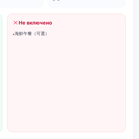
Не включено
海鮮午餐（可選）
•