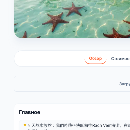
Обзор
Стоимос
Загру
Главное
⭐ 天然水族館：我們將乘坐快艇前往Rach Vem海灘