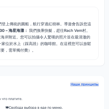
們登上傳統的圓船，航行穿過紅樹林。導遊會告訴您這
:30 – 海星海灘：
我們換乘快艇，趕往Rach Vem村。
在海岸附近。您可以拍攝令人驚嘆的照片並在最清澈的
一家位於水上（踩高蹺）的咖啡館。在這裡您可以放鬆
需要，需單獨付費）。
Наши принципы
 что платите.
🍽
Свобода выбора в еде по меню.