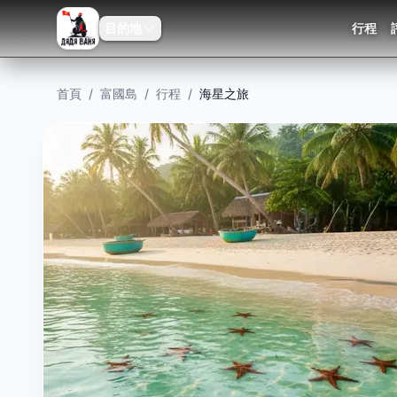
目的地
行程
首頁
/
富國島
/
行程
/
海星之旅