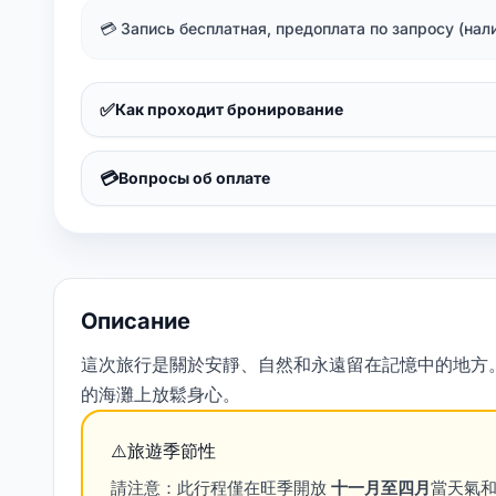
💳 Запись бесплатная, предоплата по запросу (на
✅
Как проходит бронирование
💳
Вопросы об оплате
Описание
這次旅行是關於安靜、自然和永遠留在記憶中的地方
的海灘上放鬆身心。
⚠️旅遊季節性
請注意：此行程僅在旺季開放
十一月至四月
當天氣