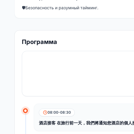
🛡
Безопасность и разумный тайминг.
Программа
08:00-08:30
酒店接客 在旅行前一天，我們將通知您酒店的個人