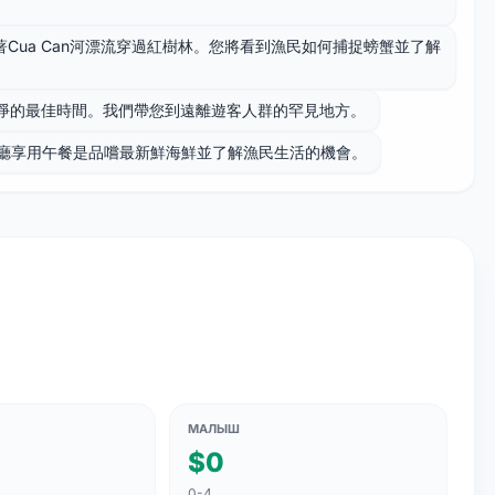
”沿著Cua Can河漂流穿過紅樹林。您將看到漁民如何捕捉螃蟹並了解
水平靜乾淨的最佳時間。我們帶您到遠離遊客人群的罕見地方。
餐廳享用午餐是品嚐最新鮮海鮮並了解漁民生活的機會。
МАЛЫШ
$0
0-4