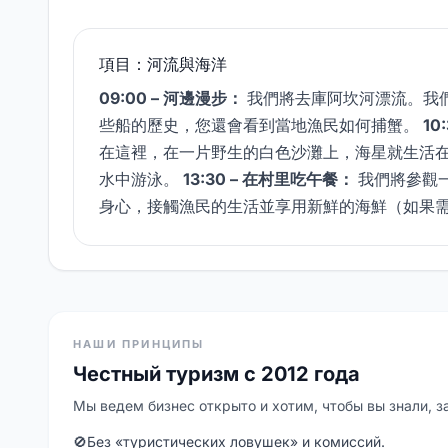
項目：河流與海洋
09:00 – 河邊漫步：
我們將去庫阿坎河漂流。我
些船的歷史，您還會看到當地漁民如何捕蟹。
10
在這裡，在一片野生的白色沙灘上，海星就生活
水中游泳。
13:30 – 在村里吃午餐：
我們將參觀
身心，接觸漁民的生活並享用新鮮的海鮮（如果
НАШИ ПРИНЦИПЫ
Честный туризм с 2012 года
Мы ведем бизнес открыто и хотим, чтобы вы знали, за
🚫
Без «туристических ловушек» и комиссий.