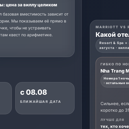
ы: цена за виллу целиком
л базовая вместимость зависит от
ории. Мы показываем её прямо в
MARRIOTT VS 
чке, чтобы не устраивать
Какой оте
там квест по арифметике.
Resort & Spa = 
августа · вилл
ГИБКО ПО Н
Nha Trang M
Номера 1 ночь
· остальные в
с 08.08
БЛИЖАЙШАЯ ДАТА
Сильнее, есл
коротко до 3
ЛУЧШЕ ДЛЯ
тех, кто хоч