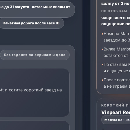
виллу от 2 н
на до 31 августа · остальные виллы от
ПО ОТЗЫВАМ
чаще всего х
Канатная дорога после Face ID
ощущение по
Номера Marri
заездом до 3
Вилла Marrio
остаются от 
Без гадания по скринам и цене
По отзывам M
и ощущение п
После подтве
а не играем 
tt и хотите короткий заезд на
КОРОТКИЙ И
Vinpearl Re
Можно на 1 н