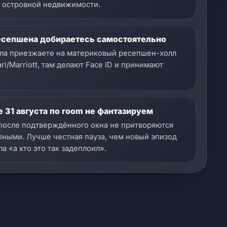
 островной недвижимости.
есепшена добираетесь самостоятельно
ла приезжаете на материковый ресепшен-холл
rl/Marriott, там делают Face ID и принимают
.
 31 августа по room не фантазируем
после подтверждённого окна не притворяются
пными. Лучше честная пауза, чем новый эпизод
а «а кто это так задеплоил».