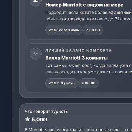
🌊
Номер Marriott с видом на море
Подходит, если хотите более эффектный 
ночь в подтверждённом окне до 31 авгус
от $327 за 1 ночь
с 08.08
ЛУЧШИЙ БАЛАНС КОМФОРТА
✨
Вилла Marriott 3 комнаты
Тот самый sweet spot, когда вилла уже о
ещё не уходит в космос даже на правиле
от $798 / ночь
с 08.08
Что говорят туристы
★ 5.0
(19)
В Marriott чаще всего хвалят просторные виллы, х