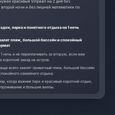
нужен красивый Vinpearl на 2 дня без
 второй ночи и без лишней математики по
здки, парка и понятного отдыха на 1 ночь
валят пляж, большой бассейн и спокойный
ормат
1 ночь и не переплачивать за вторую, если вам
 короткий заезд на остров.
чаще всего хвалят приватный пляж, большой бассейн
спокойного семейного отдыха.
ор, когда важнее парк и красивый короткий отдых,
 проживание и большие виллы.