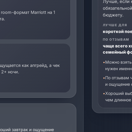
Лучше, если 
обязательной
room-формат Marriott на 1
бюджету.
та.
ЛУЧШЕ ДЛЯ
короткой пое
ПО ОТЗЫВАМ
чаще всего х
семейный ф
Можно взять 
щущается как апгрейд, а чек
нужен именно
 2+ ночи.
По отзывам 
и ощущение 
Хороший выб
чем длинное
ороший завтрак и ощущение