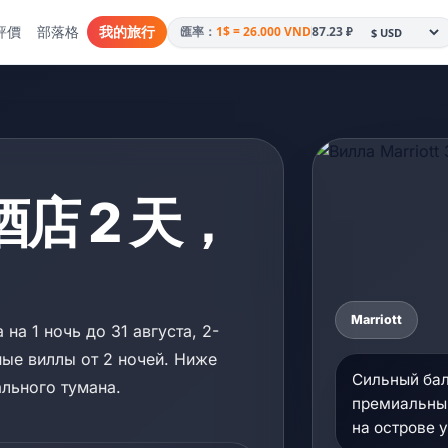
評價
部落格
我的旅行
1$ = 26.000 VND
87.23 ₽
匯率：
級酒店 2 天，
Marriott
на 1 ночь до 31 августа, 2-
ные виллы от 2 ночей. Ниже
Сильный бал
ального тумана.
премиальным
на острове 