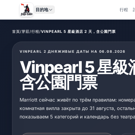
目的地
行程
首頁
/
芽莊
/
行程
/
VINPEARL 5 星級酒店 2 天，含公園門票
VINPEARL 2 ДНЯ
ЖИВЫЕ ДАТЫ НА 06.08.2026
Vinpearl 5 星
含公園門票
Marriott сейчас живёт по трём правилам: номера 
комнатная вилла закрыта до 31 августа, осталь
показываем 5 категорий и календарь без театр