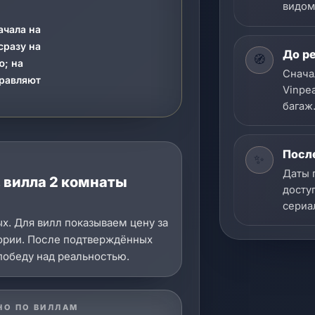
видом
ачала на
сразу на
До р
🧭
ю; на
Снача
правляют
Vinpea
багаж
После
✨
Даты 
а, вилла 2 комнаты
досту
сериал
ых. Для вилл показываем цену за
гории. После подтверждённых
победу над реальностью.
НО ПО ВИЛЛАМ