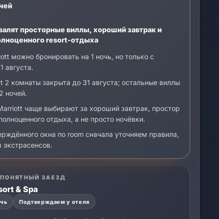
очей
валят просторные виллы, хороший завтрак и
лноценного resort-отдыха
ott можно бронировать на 1 ночь, но только с
1 августа.
tt 2 комнаты закрыта до 31 августа; остальные виллы
2 ночей.
arriott чаще выбирают за хороший завтрак, простор
олноценного отдыха, а не просто ночёвки.
рждённого окна по room сначала уточняем правила,
в экстрасенсов.
 ПОНЯТНЫЙ ЗАЕЗД
sort & Spa
очь
Подтверждаем у отеля