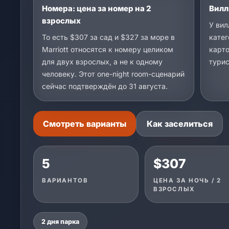
Номера: цена за номер на 2
Вилл
взрослых
У вил
То есть $307 за сад и $327 за море в
катег
Marriott относятся к номеру целиком
карто
для двух взрослых, а не к одному
турис
человеку. Этот one-night room-сценарий
сейчас подтверждён до 31 августа.
Смотреть варианты
Как заселиться
5
$307
ВАРИАНТОВ
ЦЕНА ЗА НОЧЬ / 2
ВЗРОСЛЫХ
2 дня парка