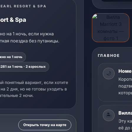
PEARL RESORT & SPA
ort & Spa
о на 1 ночь, если нужна
ткая поездка без путаницы.
ГЛАВНОЕ
но на 1 ночь
$281 за 1 ночь · 2 взрослых
Номер
🌙
Корот
й понятный вариант, если хотите
подтв
 на 2 дня, но не готовы уходить в
котор
ательные 2 ночи.
Вилла
🏝️
Эту к
Открыть точку на карте
её до