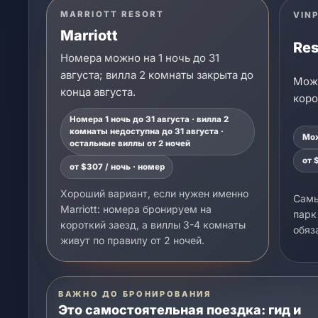
MARRIOTT RESORT
VIN
Marriott
Res
Номера можно на 1 ночь до 31
августа; вилла 2 комнаты закрыта до
Можн
конца августа.
коро
Номера 1 ночь до 31 августа · вилла 2
комнаты недоступна до 31 августа ·
Мож
остальные виллы от 2 ночей
от 
от $307 / ночь · номер
Хороший вариант, если нужен именно
Самы
Marriott: номера бронируем на
парк
короткий заезд, а виллы 3-4 комнаты
обяз
живут по правилу от 2 ночей.
ВАЖНО ДО БРОНИРОВАНИЯ
Это самостоятельная поездка: гид и