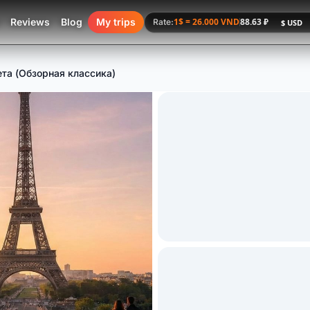
Reviews
Blog
My trips
1$ = 26.000 VND
88.63 ₽
Rate:
ета (Обзорная классика)