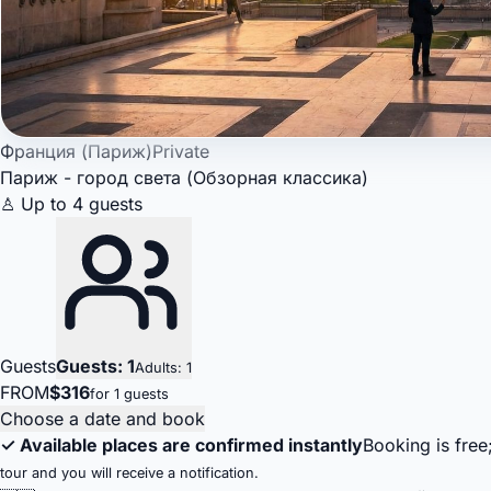
Франция (Париж)
Private
Париж - город света (Обзорная классика)
♙ Up to 4 guests
Guests
Guests: 1
Adults: 1
FROM
$316
for 1 guests
Choose a date and book
✓ Available places are confirmed instantly
Booking is free
tour and you will receive a notification.