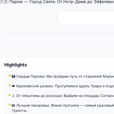
🇫🇷 Париж — Город Света: От Нотр-Дама до Эйфелевой
Highlights
🏰 Сердце Парижа: Мы пройдем путь от старинной Мэрии 
👑 Королевский размах: Прогуляемся вдоль Лувра и отд
⚔️ От гильотины до роскоши: Выйдем на площадь Согласия
📸 Лучшие панорамы: Финал прогулки — самый красивый
туристы.