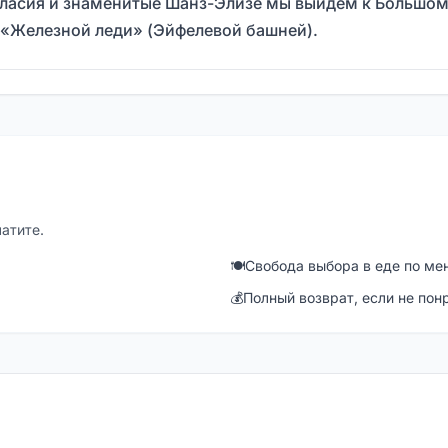
ласия и знаменитые Шанз-Элизе мы выйдем к Большом
с «Железной леди» (Эйфелевой башней).
латите.
🍽
Свобода выбора в еде по ме
💰
Полный возврат, если не пон