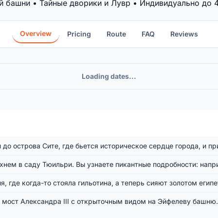
 башни • Тайные дворики и Лувр • Индивидуально до 4 
Overview
Pricing
Route
FAQ
Reviews
Loading dates...
до острова Сите, где бьется историческое сердце города, и п
охнем в саду Тюильри. Вы узнаете пикантные подробности: нап
, где когда-то стояла гильотина, а теперь сияют золотом египе
 мост Александра III с открыточным видом на Эйфелеву башню