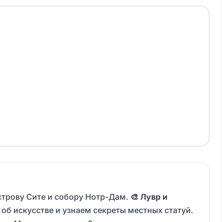
строву Сите и собору Нотр-Дам.
🎨 Лувр и
б искусстве и узнаем секреты местных статуй.