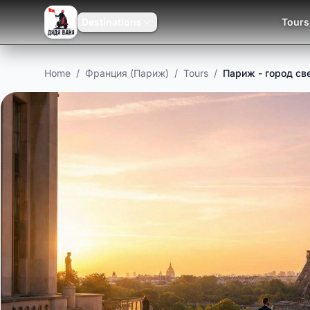
Destinations
Tours
Home
/
Франция (Париж)
/
Tours
/
Париж - город св