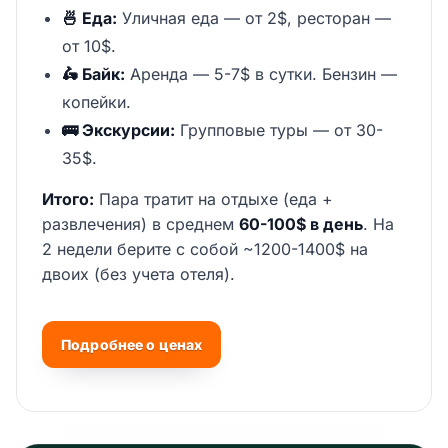
🍜 Еда:
Уличная еда — от 2$, ресторан —
от 10$.
🛵 Байк:
Аренда — 5-7$ в сутки. Бензин —
копейки.
🚌 Экскурсии:
Групповые туры — от 30-
35$.
Итого:
Пара тратит на отдыхе (еда +
развлечения) в среднем
60-100$ в день
. На
2 недели берите с собой ~1200-1400$ на
двоих (без учета отеля).
Подробнее о ценах